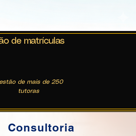
ão de matrículas
estão de mais de 250
tutoras
Consultoria